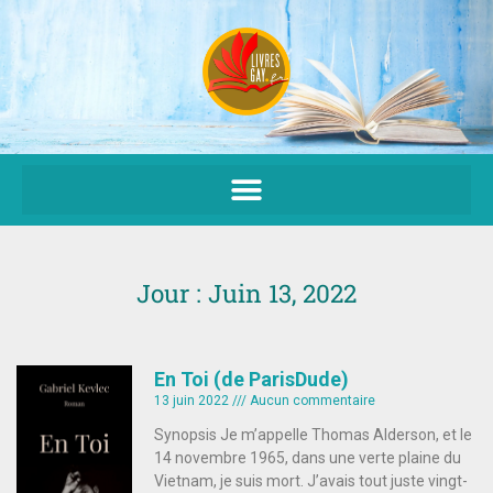
Aller
au
contenu
Jour : Juin 13, 2022
En Toi (de ParisDude)
13 juin 2022
Aucun commentaire
Synopsis Je m’appelle Thomas Alderson, et le
14 novembre 1965, dans une verte plaine du
Vietnam, je suis mort. J’avais tout juste vingt-