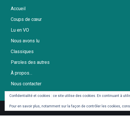
Accueil
Coups de cœur
Lu en VO
Nous avons lu
Classiques
Paroles des autres
À propos…
Nous contacter
Politique de confidentialité
Confidentialité et cookies : ce site utilise des cookies. En continuant à util
Pour en savoir plus, notamment sur la façon de contrôler les cookies, cons
© Dieter et Seb