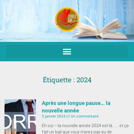
Aller
au
contenu
Étiquette : 2024
Après une longue pause… la
nouvelle année
5 janvier 2024
Un commentaire
Eh oui – la nouvelle année 2024 est là… … et ça
fait un bail que vous n’avez pas eu de