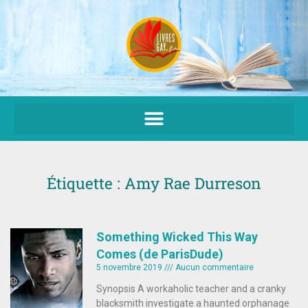
Aller
au
contenu
Étiquette : Amy Rae Durreson
Something Wicked This Way
Comes (de ParisDude)
5 novembre 2019
Aucun commentaire
Synopsis A workaholic teacher and a cranky
blacksmith investigate a haunted orphanage