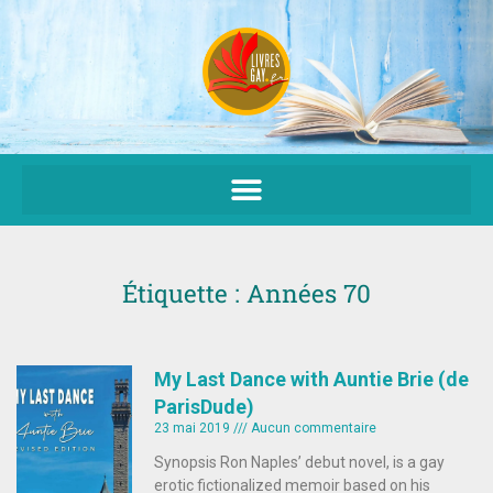
Aller
au
contenu
Étiquette : Années 70
My Last Dance with Auntie Brie (de
ParisDude)
23 mai 2019
Aucun commentaire
Synopsis Ron Naples’ debut novel, is a gay
erotic fictionalized memoir based on his