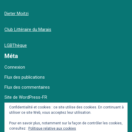
Dieter Moitzi
Club Littéraire du Marais
LGBThèque
Méta
Connexion
Flux des publications
Flux des commentaires
Site de WordPress-FR
Confidentialité et cookies : ce site utilise des cookies. En continuant à
utiliser ce site Web, vous acceptez leur utilisation.
Archives
Pour en savoir plus, notamment sur la façon de contrôler les cookies,
consultez :
Politique relative aux cookies