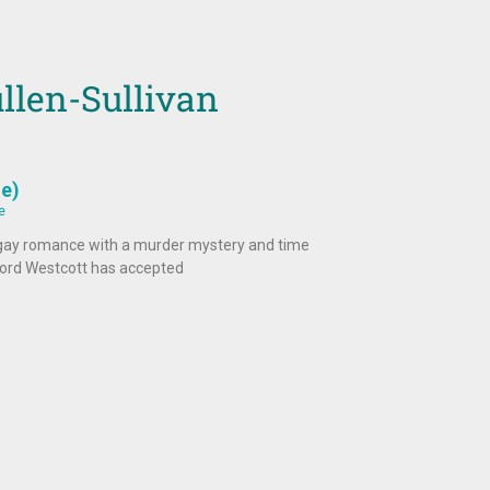
llen-Sullivan
de)
e
gay romance with a murder mystery and time
 Ford Westcott has accepted