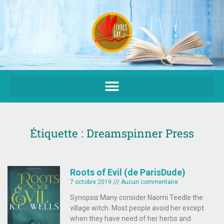
Aller
au
contenu
Étiquette : Dreamspinner Press
Roots of Evil (de ParisDude)
7 octobre 2019
Aucun commentaire
Synopsis Many consider Naomi Teedle the
village witch. Most people avoid her except
when they have need of her herbs and