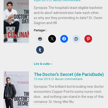
4 juin 2019
Aucun commentaire
Synopsis The hospital’s least eligible bachelor
and its aloof administrator hate each other…
so why are they pretending to date? Dr. Owen
Gagnon and HR
Partager :
Lire la suite »
The Doctor’s Secret (de ParisDude)
15 mai 2019
Aucun commentaire
Synopsis The brilliant but brooding new doctor
encounters Copper Point’s sunny nurse-next-
door… and nothing can stand in the way of this
romance. Dr. Hong-Wei Wu