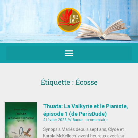
Aller
au
contenu
Étiquette : Écosse
Thuata: La Valkyrie et le Pianiste,
épisode 1 (de ParisDude)
4 février 2023
Aucun commentaire
Synopsis Mariés depuis sept ans, Clyde et
Karola McKelloch’ vivent heureux avec leur