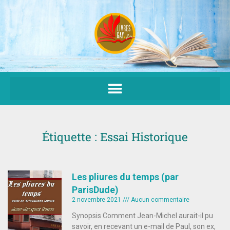
Aller
au
contenu
Étiquette : Essai Historique
Les pliures du temps (par
ParisDude)
2 novembre 2021
Aucun commentaire
Synopsis Comment Jean-Michel aurait-il pu
savoir, en recevant un e-mail de Paul, son ex,