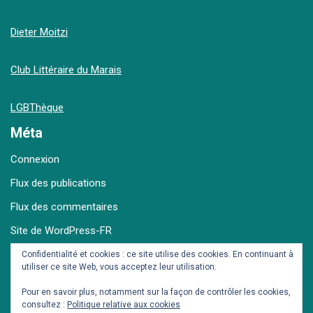
Dieter Moitzi
Club Littéraire du Marais
LGBThèque
Méta
Connexion
Flux des publications
Flux des commentaires
Site de WordPress-FR
Confidentialité et cookies : ce site utilise des cookies. En continuant à
utiliser ce site Web, vous acceptez leur utilisation.
Archives
Pour en savoir plus, notamment sur la façon de contrôler les cookies,
consultez :
Politique relative aux cookies