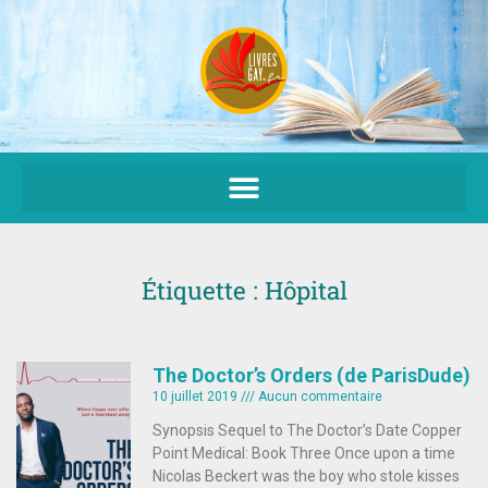
Aller
au
contenu
Étiquette : Hôpital
The Doctor’s Orders (de ParisDude)
10 juillet 2019
Aucun commentaire
Synopsis Sequel to The Doctor’s Date Copper
Point Medical: Book Three Once upon a time
Nicolas Beckert was the boy who stole kisses