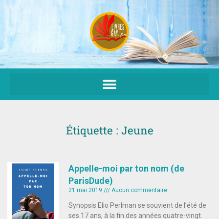
Aller
au
contenu
Étiquette : Jeune
Appelle-moi par ton nom (de
ParisDude)
21 mai 2019
Aucun commentaire
Synopsis Elio Perlman se souvient de l’été de
ses 17 ans, à la fin des années quatre-vingt.