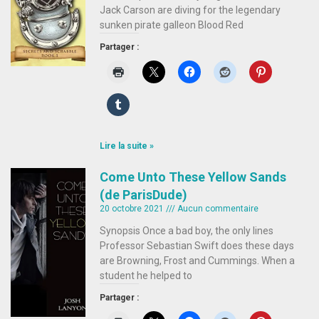
Jack Carson are diving for the legendary
sunken pirate galleon Blood Red
Partager :
Lire la suite »
Come Unto These Yellow Sands
(de ParisDude)
20 octobre 2021
Aucun commentaire
Synopsis Once a bad boy, the only lines
Professor Sebastian Swift does these days
are Browning, Frost and Cummings. When a
student he helped to
Partager :