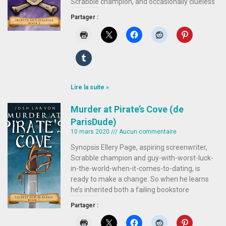
Scrabble champion, and occasionally clueless
Partager :
Lire la suite »
Murder at Pirate’s Cove (de
ParisDude)
10 mars 2020
Aucun commentaire
Synopsis Ellery Page, aspiring screenwriter,
Scrabble champion and guy-with-worst-luck-
in-the-world-when-it-comes-to-dating, is
ready to make a change. So when he learns
he’s inherited both a failing bookstore
Partager :