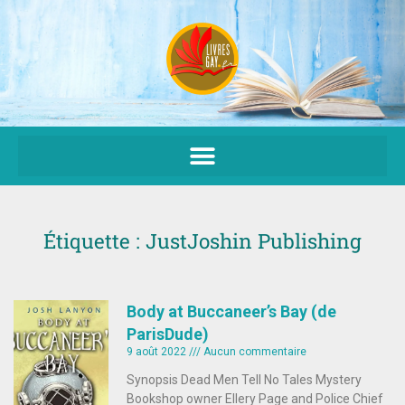
Aller
au
contenu
Étiquette : JustJoshin Publishing
Body at Buccaneer’s Bay (de
ParisDude)
9 août 2022
Aucun commentaire
Synopsis Dead Men Tell No Tales Mystery
Bookshop owner Ellery Page and Police Chief