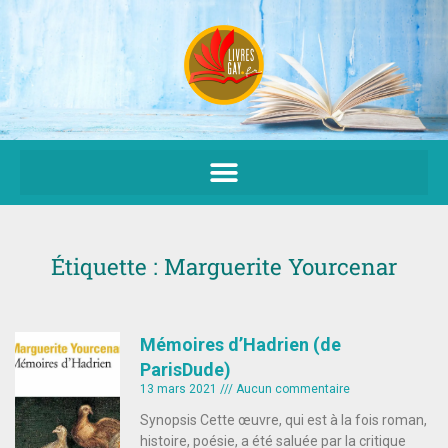
Aller
au
contenu
Étiquette : Marguerite Yourcenar
Mémoires d’Hadrien (de
ParisDude)
13 mars 2021
Aucun commentaire
Synopsis Cette œuvre, qui est à la fois roman,
histoire, poésie, a été saluée par la critique