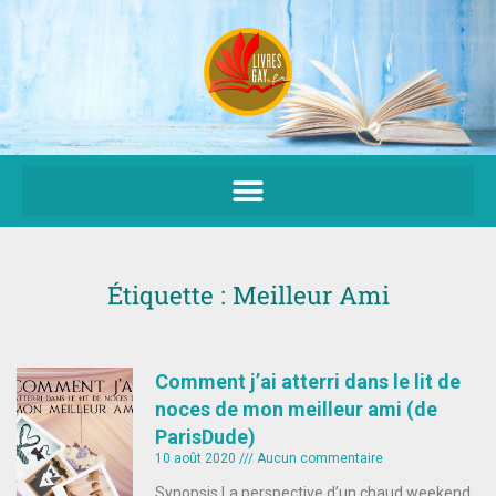
Aller
au
contenu
Étiquette : Meilleur Ami
Comment j’ai atterri dans le lit de
noces de mon meilleur ami (de
ParisDude)
10 août 2020
Aucun commentaire
Synopsis La perspective d’un chaud weekend