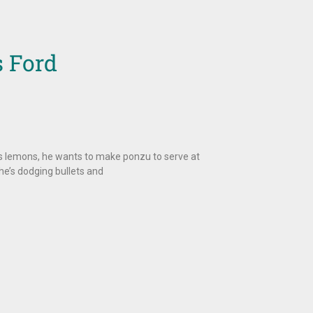
s Ford
s lemons, he wants to make ponzu to serve at
he’s dodging bullets and