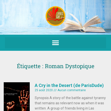
Aller
au
contenu
Étiquette : Roman Dystopique
A Cry in the Desert (de ParisDude)
25 août 2020
Aucun commentaire
Synopsis A story of the battle against tyranny
that remains as relevant now as when it was
written. A group of friends living in Las