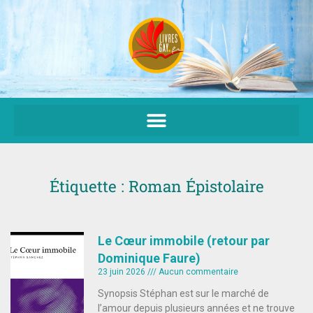
Aller
au
contenu
Étiquette : Roman Épistolaire
Le Cœur immobile (retour par
Dominique Faure)
23 juin 2026
Aucun commentaire
Synopsis Stéphan est sur le marché de
l’amour depuis plusieurs années et ne trouve