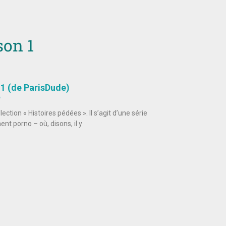
son 1
 1 (de ParisDude)
e
ction « Histoires pédées ». Il s’agit d’une série
nt porno – où, disons, il y