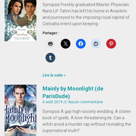
Synopsis Freshly graduated Master Physician
Narsi Lif-Tahm has left his home in Anacleto
and journeyed to the imposing royal capital of
Cieloalta intent upon keeping
Partager :
Lire la suite »
Mainly by Moonlight (de
ParisDude)
6 août 2019
Aucun commentaire
Synopsis A gay high-society wedding. A stolen
book of spells. A love-threatening lie. Can a
witch avoid a murder rap without revealing the
supernatural truth?