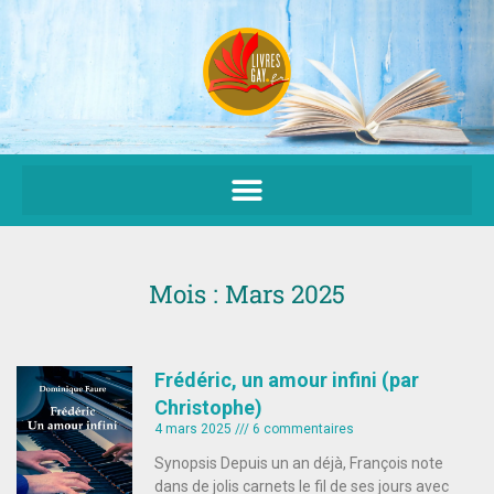
Aller
au
contenu
Mois : Mars 2025
Frédéric, un amour infini (par
Christophe)
4 mars 2025
6 commentaires
Synopsis Depuis un an déjà, François note
dans de jolis carnets le fil de ses jours avec