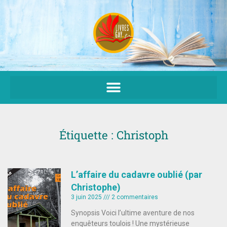
Aller
au
contenu
Étiquette : Christoph
L’affaire du cadavre oublié (par
Christophe)
3 juin 2025
2 commentaires
Synopsis Voici l’ultime aventure de nos
enquêteurs toulois ! Une mystérieuse