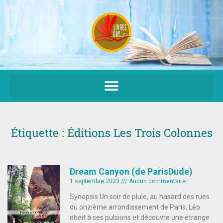
Aller
au
contenu
Étiquette : Éditions Les Trois Colonnes
Dream Canyon (de ParisDude)
1 septembre 2023
Aucun commentaire
Synopsis Un soir de pluie, au hasard des rues
du onzième arrondissement de Paris, Léo
obéit à ses pulsions et découvre une étrange