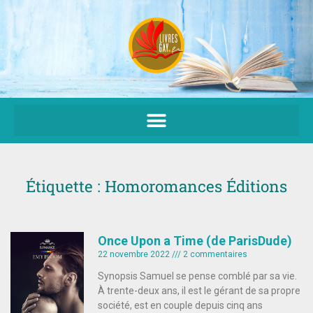
Aller
au
contenu
Étiquette : Homoromances Éditions
Once Upon a Time (de ParisDude)
22 novembre 2022
2 commentaires
Synopsis Samuel se pense comblé par sa vie.
À trente-deux ans, il est le gérant de sa propre
société, est en couple depuis cinq ans