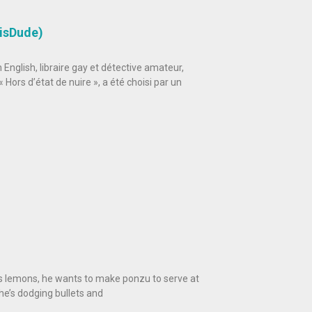
risDude)
 English, libraire gay et détective amateur,
Hors d’état de nuire », a été choisi par un
s lemons, he wants to make ponzu to serve at
he’s dodging bullets and