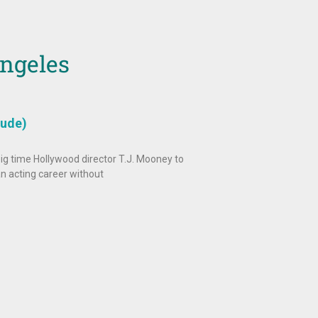
Angeles
Dude)
 big time Hollywood director T.J. Mooney to
an acting career without