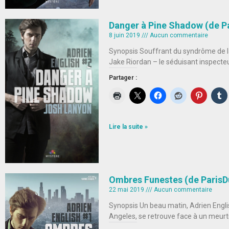
Danger à Pine Shadow (de P
8 juin 2019
Aucun commentaire
Synopsis Souffrant du syndrôme de la
Jake Riordan – le séduisant inspecte
Partager :
Lire la suite »
Ombres Funestes (de ParisD
22 mai 2019
Aucun commentaire
Synopsis Un beau matin, Adrien English
Angeles, se retrouve face à un meur