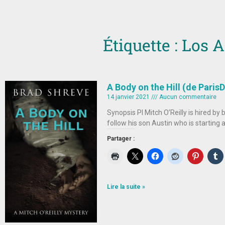
Étiquette : Los 
A Body on the Hill (de Paris
14 janvier 2021
Aucun commentaire
Synopsis PI Mitch O’Reilly is hired by
follow his son Austin who is starting 
Partager :
Lire la suite »