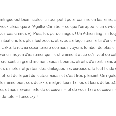
intrigue est bien ficelée, un bon petit polar comme on les aime, 
ieux classique à l’Agatha Christie – ce que l’on appelle un «
who
t tous ces crimes »). Puis, les personnages ! Un Adrien English tou
 situations les plus loufoques, et avec sa façon bien à lui d’éner
re). Jake, le roc au cœur tendre que nous voyons tomber de plus 
ver un moyen d’assumer qui il est vraiment et ce qu’il veut de cet
u cru sont un grand moment aussi, bourrus, étroits d’esprit, sans 
ases simples et justes, des dialogues savoureuses, le tout fluide 
effort de la part du lecteur aussi, et c’est très plaisant. On rigol
les aime bien, ces deux-là, malgré leurs failles et leurs défauts)
 et nous avons hâte de découvrir – et de vous faire découvrir – 
e de tête – foncez-y !