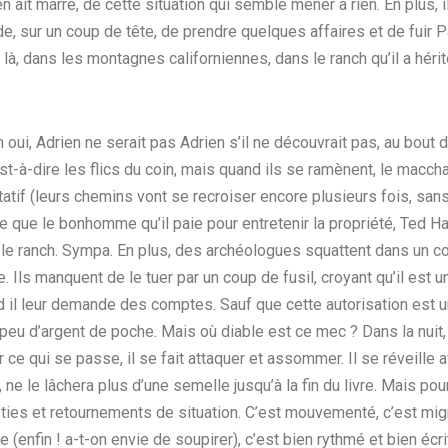
l en ait marre, de cette situation qui semble mener à rien. En plus, 
de, sur un coup de tête, de prendre quelques affaires et de fuir 
 là, dans les montagnes californiennes, dans le ranch qu’il a hér
n oui, Adrien ne serait pas Adrien s’il ne découvrait pas, au bou
’est-à-dire les flics du coin, mais quand ils se ramènent, le macch
tatif (leurs chemins vont se recroiser encore plusieurs fois, san
re que le bonhomme qu’il paie pour entretenir la propriété, Ted Ha
e le ranch. Sympa. En plus, des archéologues squattent dans un co
 Ils manquent de le tuer par un coup de fusil, croyant qu’il est un 
 il leur demande des comptes. Sauf que cette autorisation est u
eu d’argent de poche. Mais où diable est ce mec ? Dans la nuit, 
 ce qui se passe, il se fait attaquer et assommer. Il se réveille a
r, ne le lâchera plus d’une semelle jusqu’à la fin du livre. Mais pou
ies et retournements de situation. C’est mouvementé, c’est mig
(enfin ! a-t-on envie de soupirer), c’est bien rythmé et bien écri