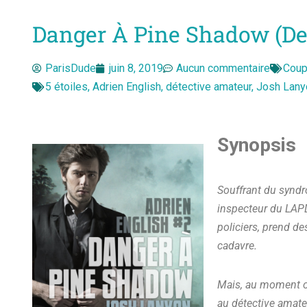
Danger À Pine Shadow (de
ParisDude
juin 8, 2019
Aucun commentaire
Coup
5 étoiles
,
Adrien English
,
détective amateur
,
Josh Lany
Synopsis
Souffrant du syndr
inspecteur du LAPD 
policiers, prend de
cadavre.
Mais, au moment où 
au détective amateu