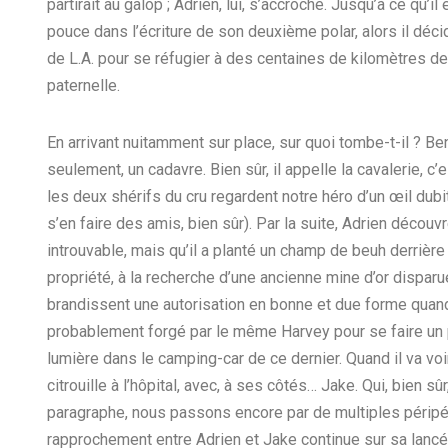
partirait au galop ; Adrien, lui, s’accroche. Jusqu’à ce qu’i
pouce dans l’écriture de son deuxième polar, alors il déci
de L.A. pour se réfugier à des centaines de kilomètres de
paternelle.
En arrivant nuitamment sur place, sur quoi tombe-t-il ? Be
seulement, un cadavre. Bien sûr, il appelle la cavalerie, c
les deux shérifs du cru regardent notre héro d’un œil dubi
s’en faire des amis, bien sûr). Par la suite, Adrien découv
introuvable, mais qu’il a planté un champ de beuh derrièr
propriété, à la recherche d’une ancienne mine d’or disparue.
brandissent une autorisation en bonne et due forme quand
probablement forgé par le même Harvey pour se faire un p
lumière dans le camping-car de ce dernier. Quand il va voir
citrouille à l’hôpital, avec, à ses côtés… Jake. Qui, bien sû
paragraphe, nous passons encore par de multiples péripét
rapprochement entre Adrien et Jake continue sur sa lancée 