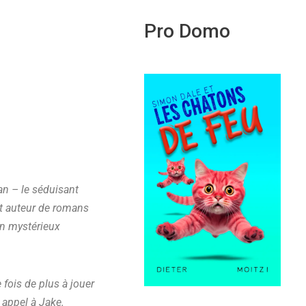
Pro Domo
an – le séduisant
et auteur de romans
un mystérieux
 fois de plus à jouer
 appel à Jake.