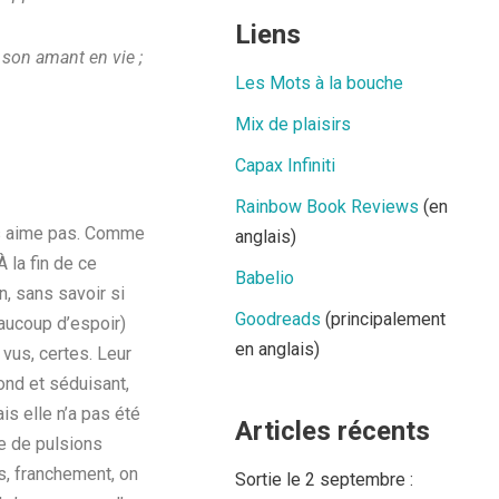
Liens
 son amant en vie ;
Les Mots à la bouche
Mix de plaisirs
Capax Infiniti
Rainbow Book Reviews
(en
les aime pas. Comme
anglais)
À la fin de ce
Babelio
, sans savoir si
Goodreads
(principalement
eaucoup d’espoir)
en anglais)
vus, certes. Leur
ond et séduisant,
s elle n’a pas été
Articles récents
ue de pulsions
s, franchement, on
Sortie le 2 septembre :