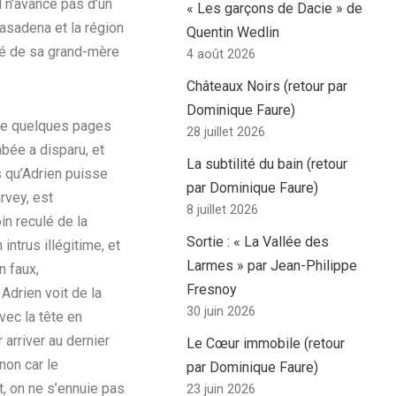
il n’avance pas d’un
« Les garçons de Dacie » de
Pasadena et la région
Quentin Wedlin
ité de sa grand-mère
4 août 2026
Châteaux Noirs (retour par
Dominique Faure)
t de quelques pages
28 juillet 2026
abée a disparu, et
La subtilité du bain (retour
s qu’Adrien puisse
par Dominique Faure)
rvey, est
8 juillet 2026
in reculé de la
Sortie : « La Vallée des
intrus illégitime, et
Larmes » par Jean-Philippe
n faux,
Fresnoy
Adrien voit de la
30 juin 2026
vec la tête en
r arriver au dernier
Le Cœur immobile (retour
non car le
par Dominique Faure)
t, on ne s’ennuie pas
23 juin 2026