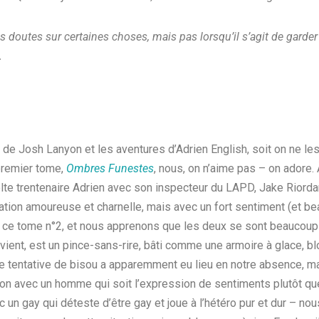
s doutes sur certaines choses, mais pas lorsqu’il s’agit de garder
.
ure de Josh Lanyon et les aventures d’Adrien English, soit on ne 
remier tome,
Ombres Funestes
, nous, on n’aime pas – on adore. 
lte trentenaire Adrien avec son inspecteur du LAPD, Jake Riordan
ation amoureuse et charnelle, mais avec un fort sentiment (et b
de ce tome n°2, et nous apprenons que les deux se sont beaucoup 
vient, est un pince-sans-rire, bâti comme une armoire à glace, bl
tentative de bisou a apparemment eu lieu en notre absence, mai
tion avec un homme qui soit l’expression de sentiments plutôt q
un gay qui déteste d’être gay et joue à l’hétéro pur et dur – nou