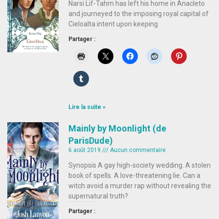
Narsi Lif-Tahm has left his home in Anacleto
and journeyed to the imposing royal capital of
Cieloalta intent upon keeping
Partager :
Lire la suite »
Mainly by Moonlight (de
ParisDude)
6 août 2019
Aucun commentaire
Synopsis A gay high-society wedding. A stolen
book of spells. A love-threatening lie. Can a
witch avoid a murder rap without revealing the
supernatural truth?
Partager :