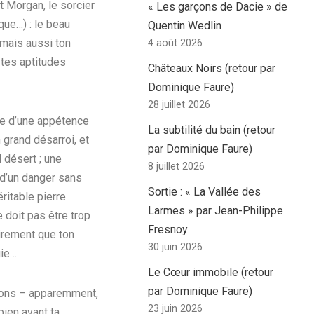
et Morgan, le sorcier
« Les garçons de Dacie » de
que…) : le beau
Quentin Wedlin
 mais aussi ton
4 août 2026
 tes aptitudes
Châteaux Noirs (retour par
Dominique Faure)
28 juillet 2026
gne d’une appétence
La subtilité du bain (retour
 grand désarroi, et
par Dominique Faure)
 désert ; une
8 juillet 2026
 d’un danger sans
Sortie : « La Vallée des
ritable pierre
Larmes » par Jean-Philippe
e doit pas être trop
Fresnoy
airement que ton
30 juin 2026
gie…
Le Cœur immobile (retour
par Dominique Faure)
ragons – apparemment,
23 juin 2026
bien avant ta