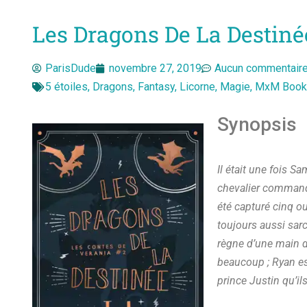
Les Dragons De La Destiné
ParisDude
novembre 27, 2019
Aucun commentair
5 étoiles
,
Dragons
,
Fantasy
,
Licorne
,
Magie
,
MxM Book
Synopsis
Il était une fois Sa
chevalier commanda
été capturé cinq ou
toujours aussi sarca
règne d’une main d
beaucoup ; Ryan es
prince Justin qu’i