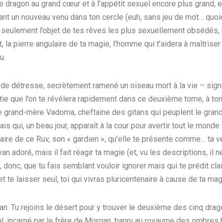
, le dragon au grand cœur et à l’appétit sexuel encore plus grand, 
ant un nouveau venu dans ton cercle (euh, sans jeu de mot… quoi
 seulement l’objet de tes rêves les plus sexuellement obsédés,
 la pierre angulaire de ta magie, l’homme qui t’aidera à maîtriser
u.
our de détresse, secrètement ramené un oiseau mort à la vie – si
ie que l’on te révélera rapidement dans ce deuxième tome, à ton
e grand-mère Vadoma, cheftaine des gitans qui peuplent le grand
 qui, un beau jour, apparaît à la cour pour avertir tout le monde
 faire de ce Ruv, son « gardien », qu’elle te présente comme… ta vé
yan adoré, mais il fait réagir ta magie (et, vu les descriptions, il n
 donc, que tu fais semblant vouloir ignorer mais qui te prédit cl
et te laisser seul, toi qui vivras pluricentenaire à cause de ta ma
 Ryan. Tu rejoins le désert pour y trouver le deuxième des cinq d
mal, incarné par le frère de Morgan, banni au royaume des ombres 