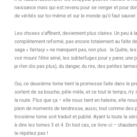
naissance mais qui est revenu pour se venger et pour do
de vérités sur toi-même et sur le monde qu’il faut sauver.
Les choses s’affinent, deviennent plus claires. Un peu à 
complètement reformé, pas encore totalement au faîte de
saga «
fantasy
» ne manquent pas, non plus : la Quête, le
voir mourir l’être aimé, les subterfuges pour y parer, une
je n’en dis pas plus), du danger, du rire, des petites larme
Oui, ce deuxième tome tient la promesse faite dans le pr
sortent de sa bouche, pêle-mêle, et ce tout le temps, n’y so
la route. Plus que ça – elle nous tient en haleine, elle nous fa
plein de moments de tendresse, aussi, tout comme des peti
troisième tome soit traduit et publié. Ayant lu toute la sé
à-dire les tomes 3 et 4. En tout cas, ce livre-ci – chaudem
le répétez pas !