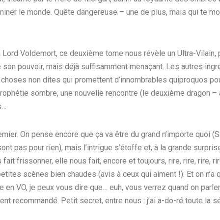
miner le monde. Quête dangereuse – une de plus, mais qui te mo
la Lord Voldemort, ce deuxième tome nous révèle un Ultra-Vilain,
 son pouvoir, mais déjà suffisamment menaçant. Les autres ingr
s choses non dites qui promettent d’innombrables quiproquos pour
 prophétie sombre, une nouvelle rencontre (le deuxième dragon – à 
s…
emier. On pense encore que ça va être du grand n’importe quoi (
nt pas pour rien), mais l’intrigue s’étoffe et, à la grande surprise
it frissonner, elle nous fait, encore et toujours, rire, rire, rire, rir
tes scènes bien chaudes (avis à ceux qui aiment !). Et on n’a qu
rie en VO, je peux vous dire que… euh, vous verrez quand on parlera
ent recommandé. Petit secret, entre nous : j’ai a-do-ré toute la sé