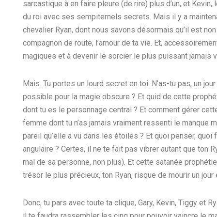
sarcastique à en faire pleure (de rire) plus d’un, et Kevin
du roi avec ses sempiternels secrets. Mais il y a mainten
chevalier Ryan, dont nous savons désormais qu’il est non
compagnon de route, l’amour de ta vie. Et, accessoirement,
magiques et à devenir le sorcier le plus puissant jamais v
Mais. Tu portes un lourd secret en toi. N’as-tu pas, un j
possible pour la magie obscure ? Et quid de cette prophét
dont tu es le personnage central ? Et comment gérer cett
femme dont tu n’as jamais vraiment ressenti le manque mais
pareil qu’elle a vu dans les étoiles ? Et quoi penser, quoi
angulaire ? Certes, il ne te fait pas vibrer autant que ton R
mal de sa personne, non plus). Et cette satanée prophétie,
trésor le plus précieux, ton Ryan, risque de mourir un jour 
Donc, tu pars avec toute ta clique, Gary, Kevin, Tiggy et
il te faudra rassembler les cinq pour pouvoir vaincre le 