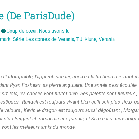
e (de ParisDude)
e
Coup de cœur
,
Nous avons lu
mark
,
Série Les contes de Verania
,
T.J. Klune
,
Verania
m l’Indomptable, l’apprenti sorcier, qui a eu la fin heureuse dont il
nt Ryan Foxheart, sa pierre angulaire. Une année s’est écoulée, 
 six fois, les choses vont plutôt bien. Ses parents sont heureux ;
stiques ; Randall est toujours vivant bien qu’il soit plus vieux que
e velours ; Kevin le dragon est toujours aussi dégoûtant ; Morga
t plus fringant et immaculé que jamais, et Sam est à deux doigts
ls sont les meilleurs amis du monde.