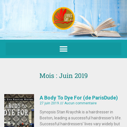
Aller
au
contenu
Mois : Juin 2019
A Body To Dye For (de ParisDude)
27 juin 2019
Aucun commentaire
Synopsis Stan Kraychik is a hairdresser in
Boston, leading a successful hairdresser’s life.
Successful hairdressers’ lives vary widely but