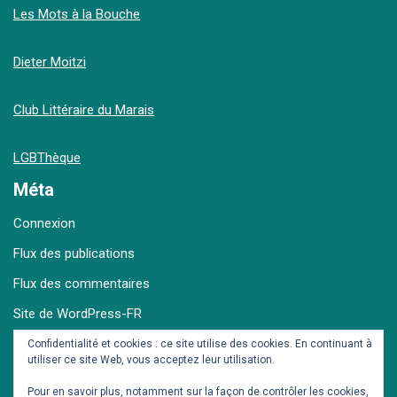
Les Mots à la Bouche
Dieter Moitzi
Club Littéraire du Marais
LGBThèque
Méta
Connexion
Flux des publications
Flux des commentaires
Site de WordPress-FR
Confidentialité et cookies : ce site utilise des cookies. En continuant à
utiliser ce site Web, vous acceptez leur utilisation.
Archives
Pour en savoir plus, notamment sur la façon de contrôler les cookies,