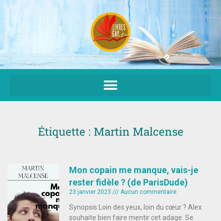
Aller
au
contenu
Étiquette : Martin Malcense
Mon copain me manque, vais-je
rester fidèle ? (de ParisDude)
23 janvier 2023
Aucun commentaire
Synopsis Loin des yeux, loin du cœur ? Alex
souhaite bien faire mentir cet adage. Se