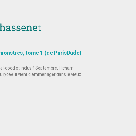
Chassenet
 monstres, tome 1 (de ParisDude)
el-good et inclusif Septembre, Hicham
 lycée. Il vient d’emménager dans le vieux