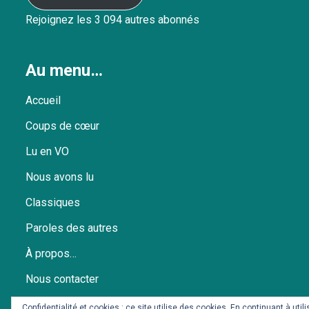
Rejoignez les 3 094 autres abonnés
Au menu…
Accueil
Coups de cœur
Lu en VO
Nous avons lu
Classiques
Paroles des autres
À propos…
Nous contacter
Politique de confidentialité
Confidentialité et cookies : ce site utilise des cookies. En continuant à util