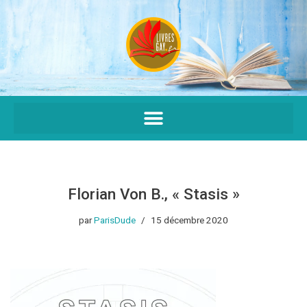
Aller
au
contenu
Florian Von B., « Stasis »
par
ParisDude
15 décembre 2020