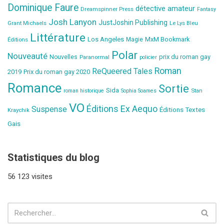
Dominique Faure
détective amateur
Dreamspinner Press
Fantasy
Josh Lanyon
JustJoshin Publishing
Grant Michaels
Le Lys Bleu
Littérature
Los Angeles
MxM Bookmark
Éditions
Magie
Polar
Nouveauté
prix du roman gay
Nouvelles
Paranormal
policier
Roman
ReQueered Tales
2019
Prix du roman gay 2020
Romance
Sortie
Sida
Stan
roman historique
Sophia Soames
VO
Éditions Ex Aequo
Suspense
Éditions Textes
Kraychik
Gais
Statistiques du blog
56 123 visites