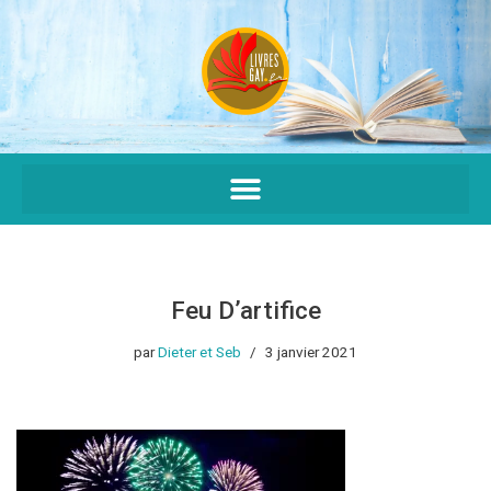
Aller
au
contenu
Feu D’artifice
par
Dieter et Seb
3 janvier 2021