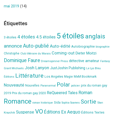
mai 2019
(14)
Étiquettes
5 étoiles
anglais
4 étoiles
4.5 étoiles
3 étoiles
Auto-publié
annonce
Auto-édité
Autobiographie
biographie
Coming-out
Dieter Moitzi
Christophe
Club littéraire du Marais
Dominique Faure
détective amateur
Dreamspinner Press
Fantasy
Josh Lanyon
JustJoshin Publishing
Grant Michaels
Le Lys Bleu
Littérature
Los Angeles
MxM Bookmark
Éditions
Magie
Polar
Nouveauté
prix du roman gay
Nouvelles
Paranormal
policier
Roman
ReQueered Tales
2019
Prix du roman gay 2020
Romance
Sortie
Sida
Stan
roman historique
Sophia Soames
VO
Éditions Ex Aequo
Suspense
Éditions Textes
Kraychik