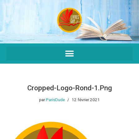
Aller
au
contenu
Cropped-Logo-Rond-1.png
par
ParisDude
12 février 2021