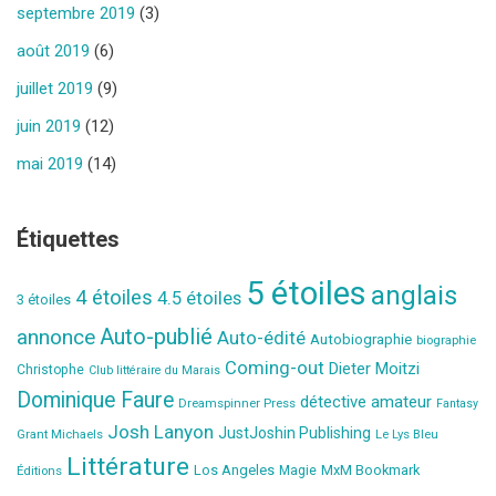
septembre 2019
(3)
août 2019
(6)
juillet 2019
(9)
juin 2019
(12)
mai 2019
(14)
Étiquettes
5 étoiles
anglais
4 étoiles
4.5 étoiles
3 étoiles
Auto-publié
annonce
Auto-édité
Autobiographie
biographie
Coming-out
Dieter Moitzi
Christophe
Club littéraire du Marais
Dominique Faure
détective amateur
Dreamspinner Press
Fantasy
Josh Lanyon
JustJoshin Publishing
Grant Michaels
Le Lys Bleu
Littérature
Los Angeles
MxM Bookmark
Éditions
Magie