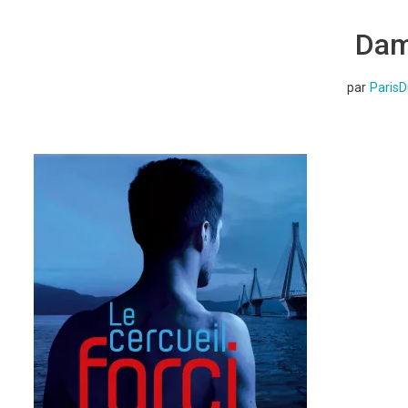
Dam
par
Paris