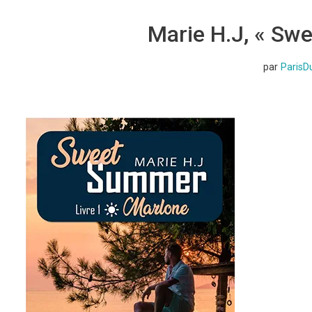
Marie H.J, « Swe
par
ParisD