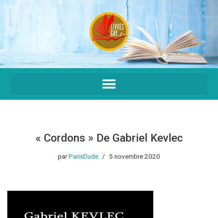
Aller
au
contenu
« Cordons » De Gabriel Kevlec
par
ParisDude
5 novembre 2020