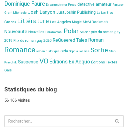
Dominique Faure
détective amateur
Dreamspinner Press
Fantasy
Josh Lanyon
JustJoshin Publishing
Grant Michaels
Le Lys Bleu
Littérature
Los Angeles
MxM Bookmark
Éditions
Magie
Polar
Nouveauté
prix du roman gay
Nouvelles
Paranormal
policier
Roman
ReQueered Tales
2019
Prix du roman gay 2020
Romance
Sortie
Sida
Stan
roman historique
Sophia Soames
VO
Éditions Ex Aequo
Suspense
Éditions Textes
Kraychik
Gais
Statistiques du blog
56 166 visites