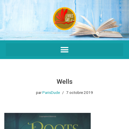
Aller
au
contenu
Wells
par
ParisDude
7 octobre 2019