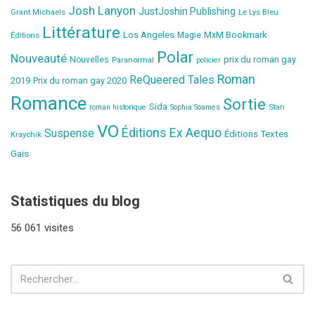
Josh Lanyon
JustJoshin Publishing
Grant Michaels
Le Lys Bleu
Littérature
Los Angeles
MxM Bookmark
Éditions
Magie
Polar
Nouveauté
prix du roman gay
Nouvelles
Paranormal
policier
Roman
ReQueered Tales
2019
Prix du roman gay 2020
Romance
Sortie
Sida
Stan
roman historique
Sophia Soames
VO
Éditions Ex Aequo
Suspense
Éditions Textes
Kraychik
Gais
Statistiques du blog
56 061 visites