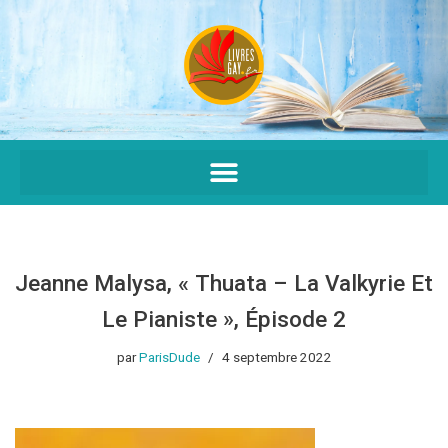
Aller
au
contenu
Jeanne Malysa, « Thuata – La Valkyrie Et
Le Pianiste », Épisode 2
par
ParisDude
4 septembre 2022