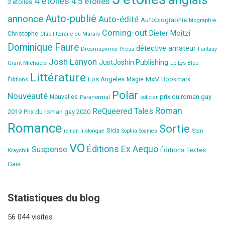
4 étoiles
4.5 étoiles
3 étoiles
Auto-publié
annonce
Auto-édité
Autobiographie
biographie
Coming-out
Dieter Moitzi
Christophe
Club littéraire du Marais
Dominique Faure
détective amateur
Dreamspinner Press
Fantasy
Josh Lanyon
JustJoshin Publishing
Grant Michaels
Le Lys Bleu
Littérature
Los Angeles
MxM Bookmark
Éditions
Magie
Polar
Nouveauté
prix du roman gay
Nouvelles
Paranormal
policier
Roman
ReQueered Tales
2019
Prix du roman gay 2020
Romance
Sortie
Sida
Stan
roman historique
Sophia Soames
VO
Éditions Ex Aequo
Suspense
Éditions Textes
Kraychik
Gais
Statistiques du blog
56 044 visites