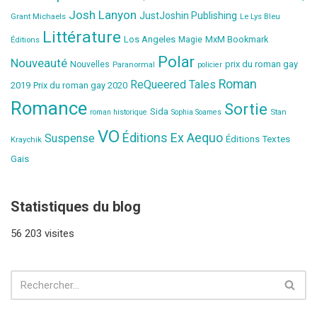
Josh Lanyon
JustJoshin Publishing
Grant Michaels
Le Lys Bleu
Littérature
Los Angeles
MxM Bookmark
Éditions
Magie
Polar
Nouveauté
prix du roman gay
Nouvelles
Paranormal
policier
Roman
ReQueered Tales
2019
Prix du roman gay 2020
Romance
Sortie
Sida
Stan
roman historique
Sophia Soames
VO
Éditions Ex Aequo
Suspense
Éditions Textes
Kraychik
Gais
Statistiques du blog
56 203 visites