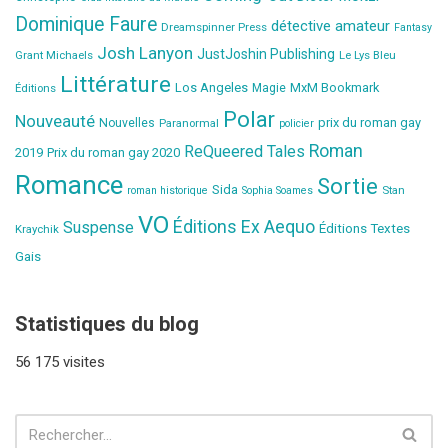
Dominique Faure
détective amateur
Dreamspinner Press
Fantasy
Josh Lanyon
JustJoshin Publishing
Grant Michaels
Le Lys Bleu
Littérature
Los Angeles
MxM Bookmark
Éditions
Magie
Polar
Nouveauté
prix du roman gay
Nouvelles
Paranormal
policier
Roman
ReQueered Tales
2019
Prix du roman gay 2020
Romance
Sortie
Sida
Stan
roman historique
Sophia Soames
VO
Éditions Ex Aequo
Suspense
Éditions Textes
Kraychik
Gais
Statistiques du blog
56 175 visites