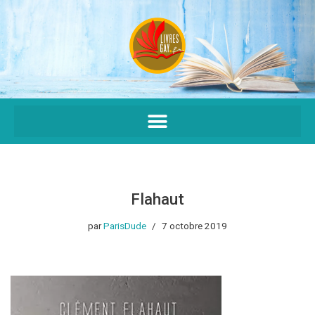
Aller
au
contenu
Flahaut
par
ParisDude
7 octobre 2019