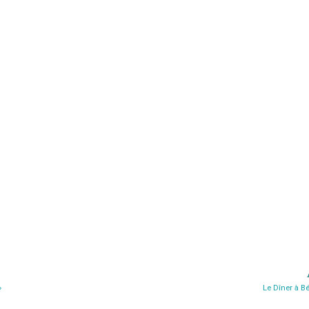
»
Le Dîner à B