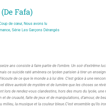
 (de Fafa)
Coup de cœur
,
Nous avons lu
mance
,
Série Les Garçons Dérangés
seize ans consiste à faire partie de l’ombre. Un soir d’extrême luci
mais ce suicide raté amènera ce lycéen parisien à tirer un ensei
 l’écoute de ce que le monde a à lui dire. C’est grâce à une rencont
uvel élève auréolé de mystère et de lumière que les choses se rév
 lors de rendez-vous clandestins, hors des murs du lycée, une re
n et de cruauté, faite de jeux et de manipulations, d’amour, de be
au milieu, la musique et la couleur bleue.C’est ensemble qu’ils iro