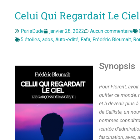
Celui Qui Regardait Le Ciel
ParisDude
janvier 28, 2022
Aucun commentaire
5 étoiles
,
ados
,
Auto-édité
,
Fafa
,
Frédéric Bleumalt
,
Ro
Synopsis
Pour Florent, avoir 
quitter ce monde, 
et à devenir plus à
de Calliste, un no
hommes connaîtront
teintée d’admiratio
fascination, avec, 