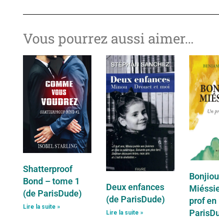
Vous pourrez aussi aimer…
Shatterproof
Bonjiou
Bond – tome 1
Deux enfances
Miéssie
(de ParisDude)
(de ParisDude)
prof en
Lire la suite »
ParisD
Lire la suite »