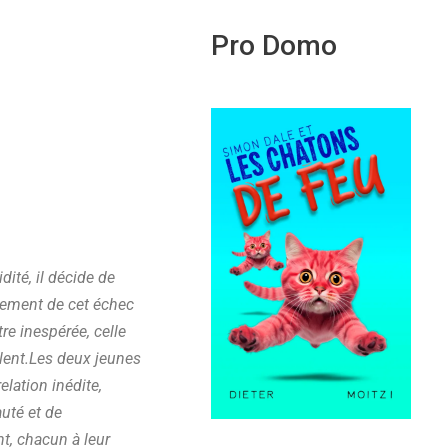
Pro Domo
dité, il décide de
gnement de cet échec
re inespérée, celle
èlent.Les deux jeunes
lation inédite,
auté et de
nt, chacun à leur