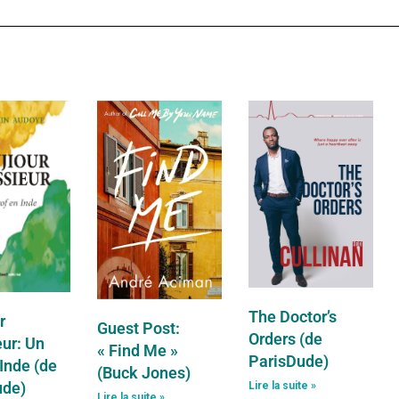
The Doctor’s
r
Guest Post:
Orders (de
ur: Un
« Find Me »
ParisDude)
 Inde (de
(Buck Jones)
ude)
Lire la suite »
Lire la suite »