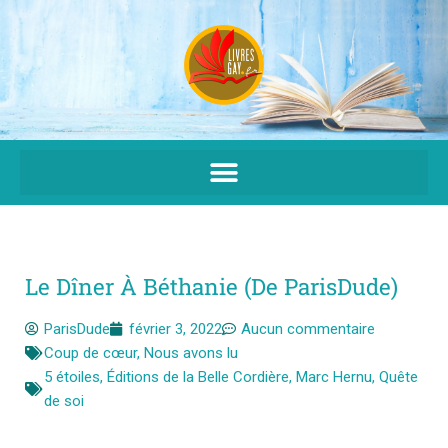
Aller
au
contenu
Le Dîner À Béthanie (de ParisDude)
ParisDude
février 3, 2022
Aucun commentaire
Coup de cœur
,
Nous avons lu
5 étoiles
,
Éditions de la Belle Cordière
,
Marc Hernu
,
Quête
de soi