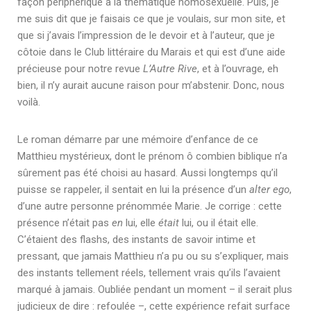
façon périphérique à la thématique homosexuelle. Puis, je
me suis dit que je faisais ce que je voulais, sur mon site, et
que si j’avais l’impression de le devoir et à l’auteur, que je
côtoie dans le Club littéraire du Marais et qui est d’une aide
précieuse pour notre revue
L’Autre Rive
, et à l’ouvrage, eh
bien, il n’y aurait aucune raison pour m’abstenir. Donc, nous
voilà.
Le roman démarre par une mémoire d’enfance de ce
Matthieu mystérieux, dont le prénom ô combien biblique n’a
sûrement pas été choisi au hasard. Aussi longtemps qu’il
puisse se rappeler, il sentait en lui la présence d’un
alter ego
,
d’une autre personne prénommée Marie. Je corrige : cette
présence n’était pas
en
lui, elle
était
lui, ou il était elle.
C’étaient des flashs, des instants de savoir intime et
pressant, que jamais Matthieu n’a pu ou su s’expliquer, mais
des instants tellement réels, tellement vrais qu’ils l’avaient
marqué à jamais. Oubliée pendant un moment – il serait plus
judicieux de dire : refoulée –, cette expérience refait surface