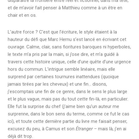
disparaître la frontière entre réel et fictionnel, dans ma tête,
et de m’avoir fait penser à Matthieu comme à un être en
chair et en os.
L’autre force ? C’est que l’écriture, le style étaient à la
hauteur du défi que Marc Hernu s’est lancé en écrivant cet
ouvrage. Calme, clair, sans fioritures baroques ni hyperboles,
le texte m’a pris par la main, si j’ose dire, et m’a guidé à
travers cette histoire unique, celle d’une quête d’une urgence
hors du commun. L’intrigue semble linéaire, mais elle
surprend par certaines tournures inattendues (quoique
jamais tirées par les cheveux) et une fin… disons,
j’escomptais une fin de ce genre, dans le sens le plus large
et le plus vague, mais pas du tout
cette
fin-là, en particulier.
Elle fut la surprise du chef (j’aime bien qu’un auteur me
surprenne, dans le bon sens du terme, comme ce fut le cas
ici), et toute cette dernière partie du livre me faisait penser,
excusez du peu, à Camus et son
Étranger
– mais là, j’en ai
déjà dit trop.