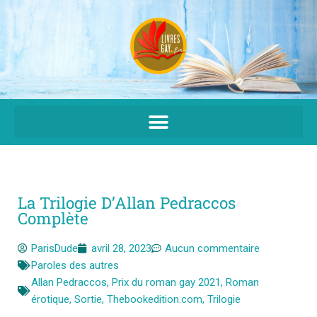
Aller
au
contenu
La Trilogie D’Allan Pedraccos
Complète
ParisDude
avril 28, 2023
Aucun commentaire
Paroles des autres
Allan Pedraccos
,
Prix du roman gay 2021
,
Roman
érotique
,
Sortie
,
Thebookedition.com
,
Trilogie