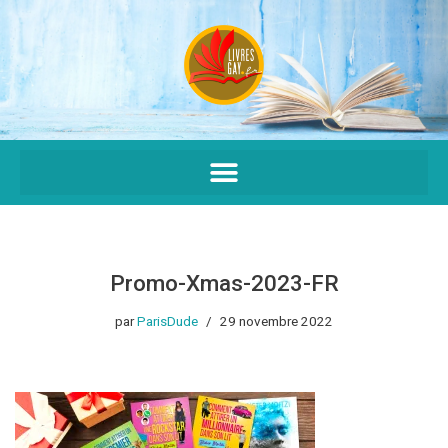
Aller
au
contenu
Promo-Xmas-2023-FR
par
ParisDude
29 novembre 2022