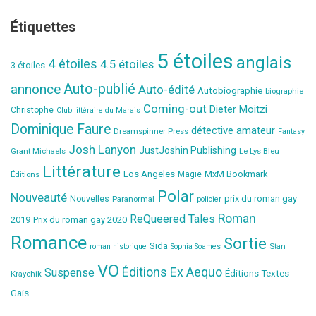
Étiquettes
5 étoiles
anglais
4 étoiles
4.5 étoiles
3 étoiles
Auto-publié
annonce
Auto-édité
Autobiographie
biographie
Coming-out
Dieter Moitzi
Christophe
Club littéraire du Marais
Dominique Faure
détective amateur
Dreamspinner Press
Fantasy
Josh Lanyon
JustJoshin Publishing
Grant Michaels
Le Lys Bleu
Littérature
Los Angeles
MxM Bookmark
Éditions
Magie
Polar
Nouveauté
prix du roman gay
Nouvelles
Paranormal
policier
Roman
ReQueered Tales
2019
Prix du roman gay 2020
Romance
Sortie
Sida
Stan
roman historique
Sophia Soames
VO
Éditions Ex Aequo
Suspense
Éditions Textes
Kraychik
Gais