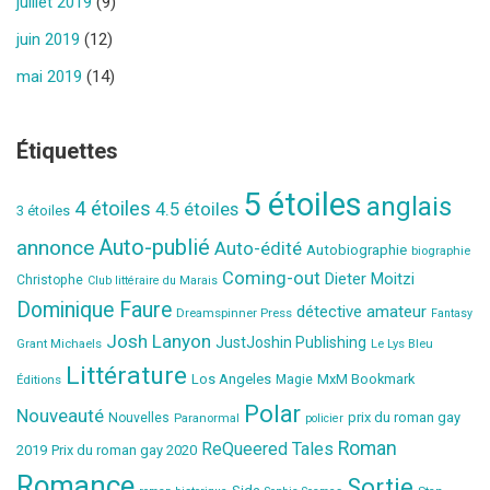
juillet 2019
(9)
juin 2019
(12)
mai 2019
(14)
Étiquettes
5 étoiles
anglais
4 étoiles
4.5 étoiles
3 étoiles
Auto-publié
annonce
Auto-édité
Autobiographie
biographie
Coming-out
Dieter Moitzi
Christophe
Club littéraire du Marais
Dominique Faure
détective amateur
Dreamspinner Press
Fantasy
Josh Lanyon
JustJoshin Publishing
Grant Michaels
Le Lys Bleu
Littérature
Los Angeles
MxM Bookmark
Éditions
Magie
Polar
Nouveauté
prix du roman gay
Nouvelles
Paranormal
policier
Roman
ReQueered Tales
2019
Prix du roman gay 2020
Romance
Sortie