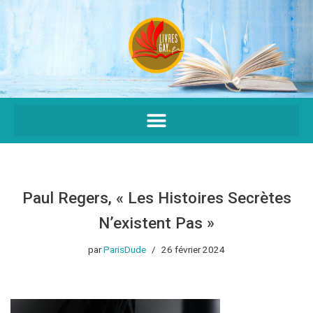
Aller
au
contenu
Paul Regers, « Les Histoires Secrètes
N’existent Pas »
par
ParisDude
26 février 2024