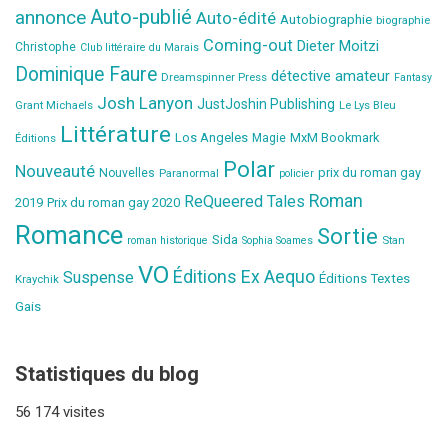
Auto-publié
annonce
Auto-édité
Autobiographie
biographie
Coming-out
Dieter Moitzi
Christophe
Club littéraire du Marais
Dominique Faure
détective amateur
Dreamspinner Press
Fantasy
Josh Lanyon
JustJoshin Publishing
Grant Michaels
Le Lys Bleu
Littérature
Los Angeles
MxM Bookmark
Éditions
Magie
Polar
Nouveauté
prix du roman gay
Nouvelles
Paranormal
policier
Roman
ReQueered Tales
2019
Prix du roman gay 2020
Romance
Sortie
Sida
Stan
roman historique
Sophia Soames
VO
Éditions Ex Aequo
Suspense
Éditions Textes
Kraychik
Gais
Statistiques du blog
56 174 visites