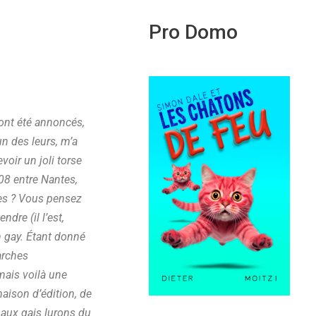
Pro Domo
ont été annoncés,
un des leurs, m’a
evoir un joli torse
008 entre Nantes,
res ? Vous pensez
dre (il l’est,
 gay. Étant donné
arches
 mais voilà une
aison d’édition, de
 aux gais lurons du