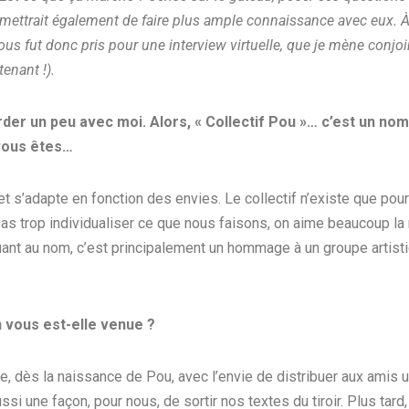
ettrait également de faire plus ample connaissance avec eux. À 
vous fut donc pris pour une interview virtuelle, que je mène conj
enant !).
er un peu avec moi. Alors, « Collectif Pou »… c’est un nom 
vous êtes…
et s’adapte en fonction des envies. Le collectif n’existe que pour
pas trop individualiser ce que nous faisons, on aime beaucoup la n
uant au nom, c’est principalement un hommage à un groupe artis
 vous est-elle venue ?
te, dès la naissance de Pou, avec l’envie de distribuer aux amis u
ussi une façon, pour nous, de sortir nos textes du tiroir. Plus ta