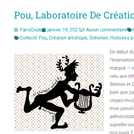
Pou, Laboratoire De Créatio
ParisDude
janvier 19, 2021
Aucun commentaire
Collectif Pou
,
Création artistique
,
Entretien
,
Histoires 
En début du
l’interventi
marqué —
v
velu aux tét
Rennes et C
bien que ça 
croyez-moi)
mon penchan
administrati
superbe occ
nos jours ?