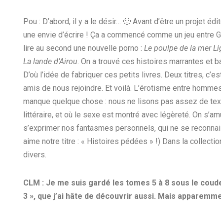
Pou : D’abord, il y a le désir… 🙂 Avant d’être un projet édit
une envie d’écrire ! Ça a commencé comme un jeu entre Gui
lire au second une nouvelle porno :
Le poulpe de la mer Li
La lande d’Airou
. On a trouvé ces histoires marrantes et ba
D’où l’idée de fabriquer ces petits livres. Deux titres, c’
amis de nous rejoindre. Et voilà. L’érotisme entre hommes, 
manque quelque chose : nous ne lisons pas assez de textes 
littéraire, et où le sexe est montré avec légèreté. On s’a
s’exprimer nos fantasmes personnels, qui ne se reconnais
aime notre titre : « Histoires pédées » !) Dans la collecti
divers.
CLM : Je me suis gardé les tomes 5 à 8 sous le coude
3 », que j’ai hâte de découvrir aussi. Mais apparemmen