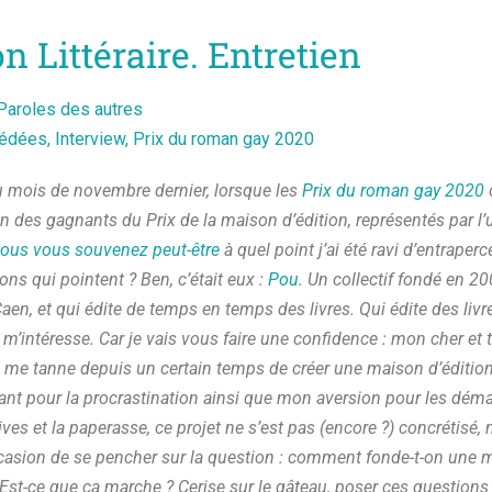
n Littéraire. Entretien
Paroles des autres
pédées
,
Interview
,
Prix du roman gay 2020
 mois de novembre dernier, lorsque les
Prix du roman gay 2020
on des gagnants du Prix de la maison d’édition, représentés par l’
ous vous souvenez peut-être
à quel point j’ai été ravi d’entraperc
ons qui pointent ? Ben, c’était eux :
Pou
. Un collectif fondé en 2
aen, et qui édite de temps en temps des livres. Qui édite des liv
m’intéresse. Car je vais vous faire une confidence : mon cher et ten
 me tanne depuis un certain temps de créer une maison d’édition
t pour la procrastination ainsi que mon aversion pour les dém
ves et la paperasse, ce projet ne s’est pas (encore ?) concrétisé,
asion de se pencher sur la question : comment fonde-t-on une m
 Est-ce que ça marche ? Cerise sur le gâteau, poser ces questions