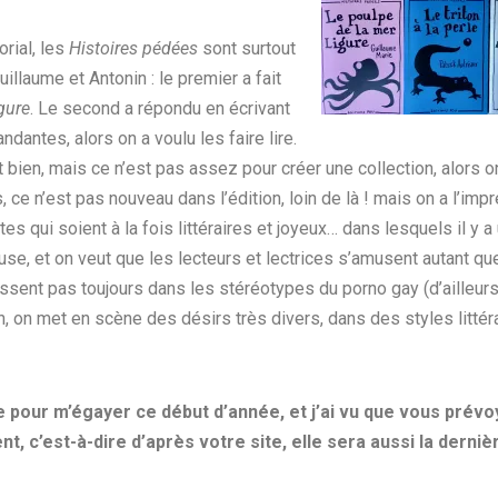
orial, les
Histoires pédées
sont surtout
llaume et Antonin : le premier a fait
gure
. Le second a répondu en écrivant
ndantes, alors on a voulu les faire lire.
est bien, mais ce n’est pas assez pour créer une collection, alors
ce n’est pas nouveau dans l’édition, loin de là ! mais on a l’impr
qui soient à la fois littéraires et joyeux… dans lesquels il y a 
muse, et on veut que les lecteurs et lectrices s’amusent autant qu
sent pas toujours dans les stéréotypes du porno gay (d’ailleurs,
on, on met en scène des désirs très divers, dans des styles littér
 pour m’égayer ce début d’année, et j’ai vu que vous prévo
t, c’est-à-dire d’après votre site, elle sera aussi la derniè