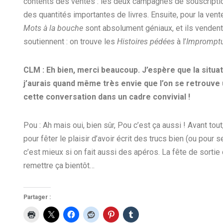
contents des ventes : les deux campagnes de souscripti
des quantités importantes de livres. Ensuite, pour la vente
Mots à la bouche
sont absolument géniaux, et ils vendent n
soutiennent : on trouve les
Histoires pédées
à l’
Imprompt
CLM : Eh bien, merci beaucoup. J’espère que la situa
j’aurais quand même très envie que l’on se retrouve 
cette conversation dans un cadre convivial !
Pou : Ah mais oui, bien sûr, Pou c’est ça aussi ! Avant t
pour fêter le plaisir d’avoir écrit des trucs bien (ou pour se
c’est mieux si on fait aussi des apéros. La fête de sorti
remettre ça bientôt…
Partager :