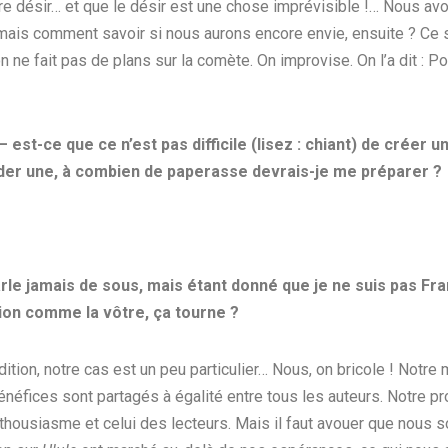
 désir… et que le désir est une chose imprévisible !… Nous avo
mais comment savoir si nous aurons encore envie, ensuite ? Ce se
n ne fait pas de plans sur la comète. On improvise. On l’a dit : Po
est-ce que ce n’est pas difficile (lisez : chiant) de créer 
fonder une, à combien de paperasse devrais-je me préparer ?
le jamais de sous, mais étant donné que je ne suis pas França
ion comme la vôtre, ça tourne ?
ion, notre cas est un peu particulier… Nous, on bricole ! Notre 
bénéfices sont partagés à égalité entre tous les auteurs. Notre pro
nthousiasme et celui des lecteurs. Mais il faut avouer que nous