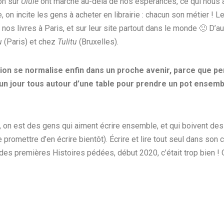
on sur
Ulule
ont marché au-delà de nos espérances, ce qui nous 
, on incite les gens à acheter en librairie : chacun son métier ! L
os livres à Paris, et sur leur site partout dans le monde 🙂 D’au
u
(Paris) et chez
Tulitu
(Bruxelles).
tion se normalise enfin dans un proche avenir, parce que p
un jour tous autour d’une table pour prendre un pot ensemb
out, on est des gens qui aiment écrire ensemble, et qui boivent d
 promettre d’en écrire bientôt). Écrire et lire tout seul dans son co
e des premières Histoires pédées, début 2020, c’était trop bien !