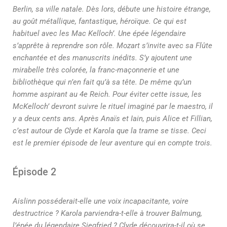
Berlin, sa ville natale. Dès lors, débute une histoire étrange,
au goût métallique, fantastique, héroïque. Ce qui est
habituel avec les Mac Kelloch’. Une épée légendaire
s’apprête à reprendre son rôle. Mozart s’invite avec sa Flûte
enchantée et des manuscrits inédits. S’y ajoutent une
mirabelle très colorée, la franc-maçonnerie et une
bibliothèque qui n’en fait qu’à sa tête. De même qu’un
homme aspirant au 4e Reich. Pour éviter cette issue, les
McKelloch’ devront suivre le rituel imaginé par le maestro, il
y a deux cents ans. Après Anaïs et Iain, puis Alice et Fillian,
c’est autour de Clyde et Karola que la trame se tisse. Ceci
est le premier épisode de leur aventure qui en compte trois.
Épisode 2
Aislinn posséderait-elle une voix incapacitante, voire
destructrice ? Karola parviendra-t-elle à trouver Balmung,
l’épée du légendaire Siegfried ? Clyde découvrira-t-il où se