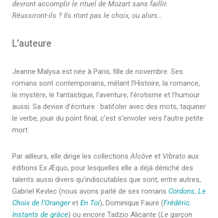
devront accomplir le rituel de Mozart sans faillir.
Réussiront-ils ? Ils n’ont pas le choix, ou alors…
L’auteure
Jeanne Malysa est née à Paris, fille de novembre. Ses
romans sont contemporains, mêlant l’Histoire, la romance,
le mystère, le fantastique, l’aventure, l’érotisme et l’humour
aussi. Sa devise d’écriture : batifoler avec des mots, taquiner
le verbe, jouir du point final, c’est s’envoler vers l’autre petite
mort.
Par ailleurs, elle dirige les collections
Alcôve
et
Vibrato
aux
éditions Ex Æquo, pour lesquelles elle a déjà déniché des
talents aussi divers qu’indiscutables que sont, entre autres,
Gabriel Kevlec (nous avons parlé de ses romans
Cordons
,
Le
Choix de l’Oranger
et
En Toi
), Dominique Faure (
Frédéric.
Instants de grâce
) ou encore Tadzio Alicante (
Le garçon