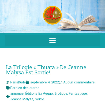
Aller
au
contenu
La Trilogie « Thuata » De Jeanne
Malysa Est Sortie!
ParisDude
septembre 4, 2022
Aucun commentaire
Paroles des autres
annonce
,
Éditions Ex Aequo
,
érotique
,
Fantastique
,
Jeanne Malysa
,
Sortie